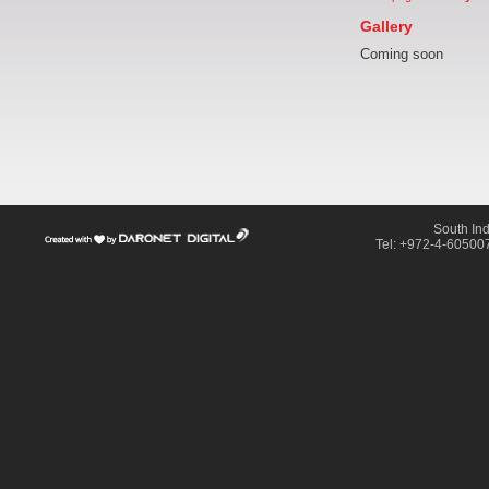
Gallery
Coming soon
South Ind
דרונט
Tel: +972-4-605007
דיגיטל
-
בניית
אתרים,
בניית
אתרי
וורדפרס,
בניית
אתרי
סחר,
חנות
אינטרנטית,
פיתוח
אתרים